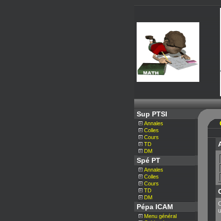
Sup PTSI
Annales
Colles
Cours
TD
DM
Spé PT
Annales
Colles
Cours
TD
DM
C
Pépa ICAM
u
Menu général