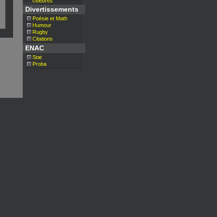
__
célèbres
Divertissements
Poésie et Math
Humour
Rugby
Citations
ENAC
Stat
Proba