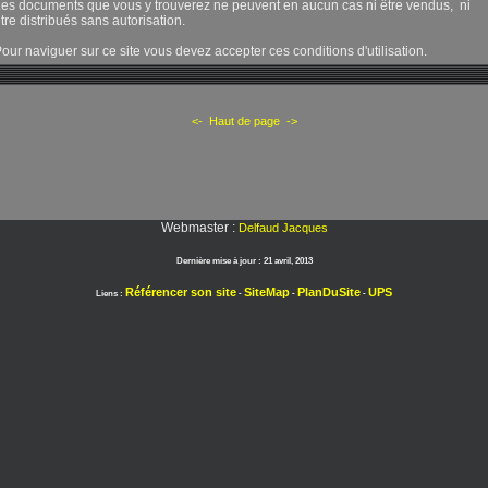
es documents que vous y trouverez ne peuvent en aucun cas ni être vendus, ni
tre distribués sans autorisation.
our naviguer sur ce site vous devez accepter ces conditions d'utilisation.
<-
Haut de page
->
Webmaster :
Delfaud Jacques
Dernière mise à jour :
21 avril, 2013
Référencer son site
SiteMap
PlanDuSite
UPS
Liens :
-
-
-