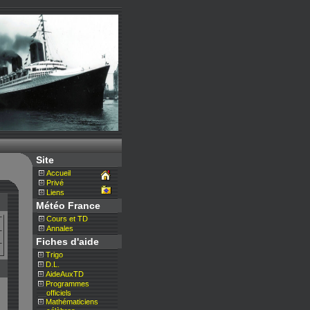
Site
Accueil
Privé
Liens
Météo France
Cours et TD
Annales
Fiches d'aide
Trigo
D.L.
AideAuxTD
Programmes
__
officiels
Mathématiciens