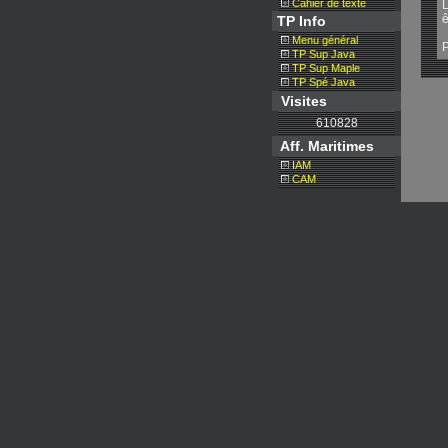
Cahier de texte
L
ê
TP Info
Menu général
P
TP Sup Java
TP Sup Maple
TP Spé Java
Visites
610828
Aff. Maritimes
IAM
CAM